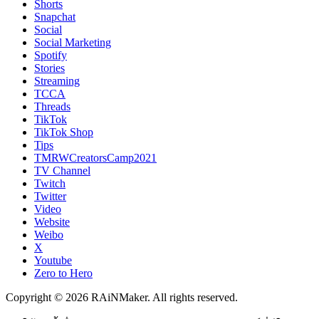
Shorts
Snapchat
Social
Social Marketing
Spotify
Stories
Streaming
TCCA
Threads
TikTok
TikTok Shop
Tips
TMRWCreatorsCamp2021
TV Channel
Twitch
Twitter
Video
Website
Weibo
X
Youtube
Zero to Hero
Copyright © 2026 RAiNMaker. All rights reserved.