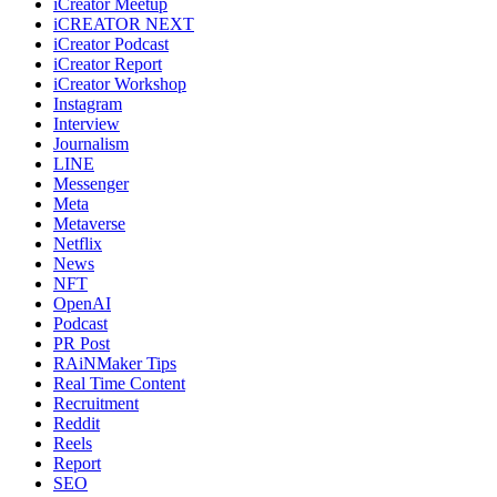
iCreator Meetup
iCREATOR NEXT
iCreator Podcast
iCreator Report
iCreator Workshop
Instagram
Interview
Journalism
LINE
Messenger
Meta
Metaverse
Netflix
News
NFT
OpenAI
Podcast
PR Post
RAiNMaker Tips
Real Time Content
Recruitment
Reddit
Reels
Report
SEO