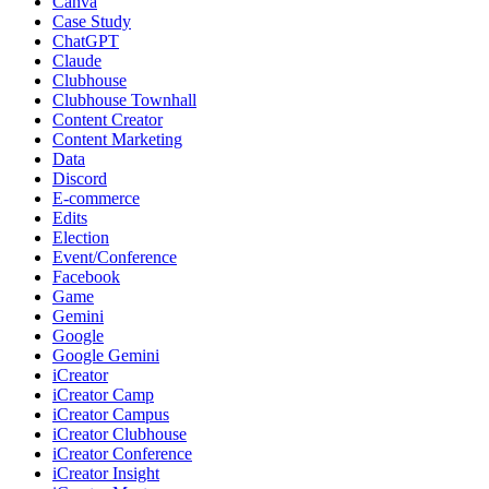
Canva
Case Study
ChatGPT
Claude
Clubhouse
Clubhouse Townhall
Content Creator
Content Marketing
Data
Discord
E-commerce
Edits
Election
Event/Conference
Facebook
Game
Gemini
Google
Google Gemini
iCreator
iCreator Camp
iCreator Campus
iCreator Clubhouse
iCreator Conference
iCreator Insight