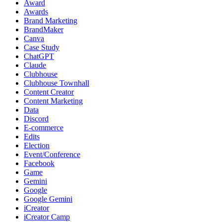
Award
Awards
Brand Marketing
BrandMaker
Canva
Case Study
ChatGPT
Claude
Clubhouse
Clubhouse Townhall
Content Creator
Content Marketing
Data
Discord
E-commerce
Edits
Election
Event/Conference
Facebook
Game
Gemini
Google
Google Gemini
iCreator
iCreator Camp