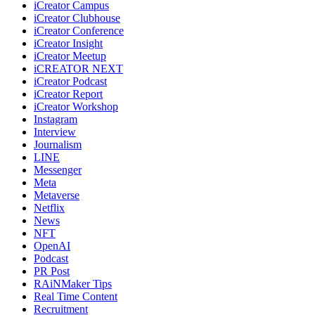
iCreator Campus
iCreator Clubhouse
iCreator Conference
iCreator Insight
iCreator Meetup
iCREATOR NEXT
iCreator Podcast
iCreator Report
iCreator Workshop
Instagram
Interview
Journalism
LINE
Messenger
Meta
Metaverse
Netflix
News
NFT
OpenAI
Podcast
PR Post
RAiNMaker Tips
Real Time Content
Recruitment