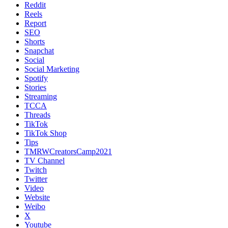
Reddit
Reels
Report
SEO
Shorts
Snapchat
Social
Social Marketing
Spotify
Stories
Streaming
TCCA
Threads
TikTok
TikTok Shop
Tips
TMRWCreatorsCamp2021
TV Channel
Twitch
Twitter
Video
Website
Weibo
X
Youtube