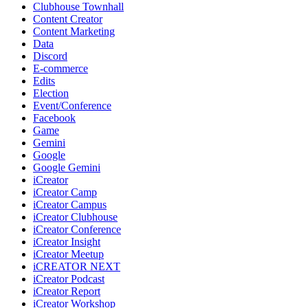
Clubhouse Townhall
Content Creator
Content Marketing
Data
Discord
E-commerce
Edits
Election
Event/Conference
Facebook
Game
Gemini
Google
Google Gemini
iCreator
iCreator Camp
iCreator Campus
iCreator Clubhouse
iCreator Conference
iCreator Insight
iCreator Meetup
iCREATOR NEXT
iCreator Podcast
iCreator Report
iCreator Workshop