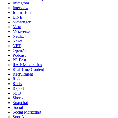
Instagram
Interview
Journalism
LINE
Messenger
Meta
Metaverse
Netflix
News
NFT
OpenAI
Podcast
PR Post
RAiNMaker Tips
Real Time Content
Recruitment
Reddit
Reels
Report
SEO
Shorts
Snapchat
Social
Social Marketing
Spotify