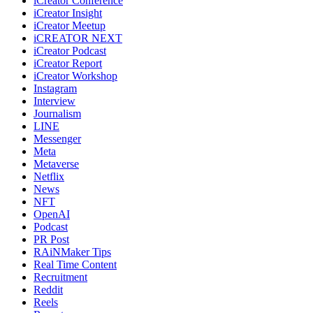
iCreator Conference
iCreator Insight
iCreator Meetup
iCREATOR NEXT
iCreator Podcast
iCreator Report
iCreator Workshop
Instagram
Interview
Journalism
LINE
Messenger
Meta
Metaverse
Netflix
News
NFT
OpenAI
Podcast
PR Post
RAiNMaker Tips
Real Time Content
Recruitment
Reddit
Reels