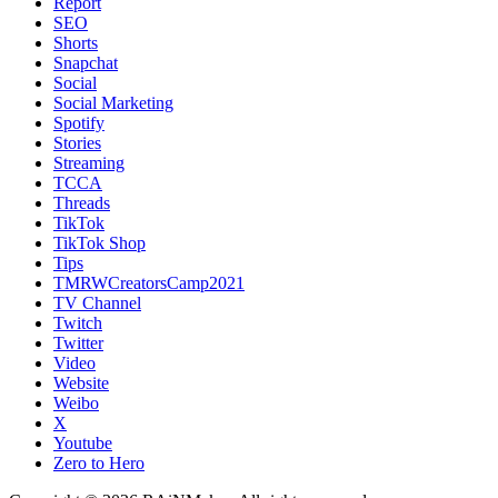
Report
SEO
Shorts
Snapchat
Social
Social Marketing
Spotify
Stories
Streaming
TCCA
Threads
TikTok
TikTok Shop
Tips
TMRWCreatorsCamp2021
TV Channel
Twitch
Twitter
Video
Website
Weibo
X
Youtube
Zero to Hero