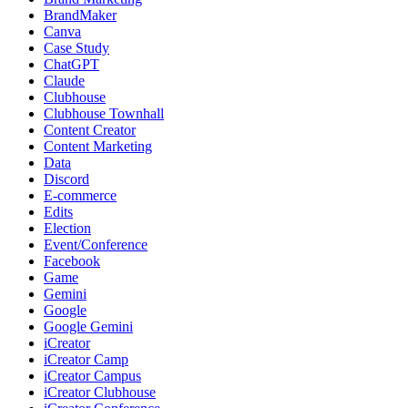
BrandMaker
Canva
Case Study
ChatGPT
Claude
Clubhouse
Clubhouse Townhall
Content Creator
Content Marketing
Data
Discord
E-commerce
Edits
Election
Event/Conference
Facebook
Game
Gemini
Google
Google Gemini
iCreator
iCreator Camp
iCreator Campus
iCreator Clubhouse