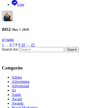
Line
𝐵𝐸𝐿𝐿
May 7, 2020
อ่านต่อ
1
…
6
7
8
9
10
…
25
Search for:
Categories
Adobe
Advertising
Advertorial
AI
Apple
Award
Awards
Brand Marketing