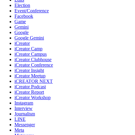
Election
Event/Conference
Facebook
Game
Gemini
Google
Google Gemini
iCreator
iCreator Camp
iCreator Campus
iCreator Clubhouse
iCreator Conference
iCreator Insight
iCreator Meetup
iCREATOR NEXT
iCreator Podcast
iCreator Report
iCreator Workshop
Instagram
Interview
Journalism
LINE
Messenger
Meta