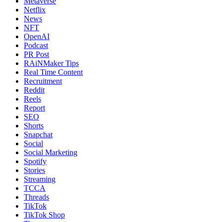
Metaverse
Netflix
News
NFT
OpenAI
Podcast
PR Post
RAiNMaker Tips
Real Time Content
Recruitment
Reddit
Reels
Report
SEO
Shorts
Snapchat
Social
Social Marketing
Spotify
Stories
Streaming
TCCA
Threads
TikTok
TikTok Shop