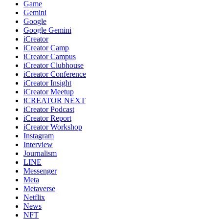
Game
Gemini
Google
Google Gemini
iCreator
iCreator Camp
iCreator Campus
iCreator Clubhouse
iCreator Conference
iCreator Insight
iCreator Meetup
iCREATOR NEXT
iCreator Podcast
iCreator Report
iCreator Workshop
Instagram
Interview
Journalism
LINE
Messenger
Meta
Metaverse
Netflix
News
NFT