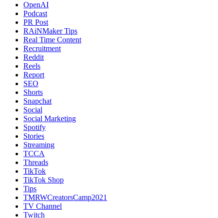
OpenAI
Podcast
PR Post
RAiNMaker Tips
Real Time Content
Recruitment
Reddit
Reels
Report
SEO
Shorts
Snapchat
Social
Social Marketing
Spotify
Stories
Streaming
TCCA
Threads
TikTok
TikTok Shop
Tips
TMRWCreatorsCamp2021
TV Channel
Twitch