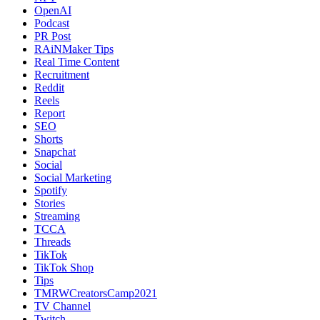
OpenAI
Podcast
PR Post
RAiNMaker Tips
Real Time Content
Recruitment
Reddit
Reels
Report
SEO
Shorts
Snapchat
Social
Social Marketing
Spotify
Stories
Streaming
TCCA
Threads
TikTok
TikTok Shop
Tips
TMRWCreatorsCamp2021
TV Channel
Twitch