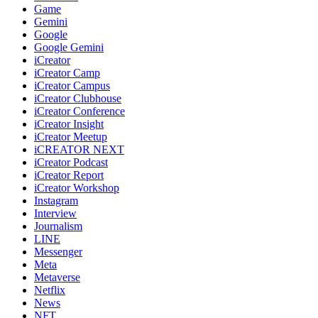
Game
Gemini
Google
Google Gemini
iCreator
iCreator Camp
iCreator Campus
iCreator Clubhouse
iCreator Conference
iCreator Insight
iCreator Meetup
iCREATOR NEXT
iCreator Podcast
iCreator Report
iCreator Workshop
Instagram
Interview
Journalism
LINE
Messenger
Meta
Metaverse
Netflix
News
NFT