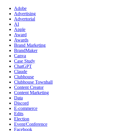
Adobe
Advertising
Advertorial
AI
Apple
Award
Awards
Brand Marketing
BrandMaker
Canva
Case Study
ChatGPT
Claude
Clubhouse
Clubhouse Townhall
Content Creator
Content Marketing
Data
Discord
E-commerce
Edits
Election
Event/Conference
Facebook