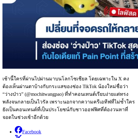
เช้านี้ใครที่ผ่านไปผ่านมาบนโลกโซเชียล โดยเฉพาะใน X คง
ต้องเห็นผ่านตาบ้างกับกระแสของช่อง TikTok น้องใหม่ชื่อว่า
“ว่างป่าว” (@mochitwangpao) ที่ทำคอนเทนต์เรียบง่ายแต่ทรง
พลังจนกลายเป็นไวรัล เพราะนอกจากความครีเอทีฟที่ไม่ซ้ำใคร
ยังเป็นคอนเทนต์ที่เป็นประโยชน์กับชาวออฟฟิศที่ต้องวนหาที่
จอดในช่วงเช้าอีกด้วย
Facebook