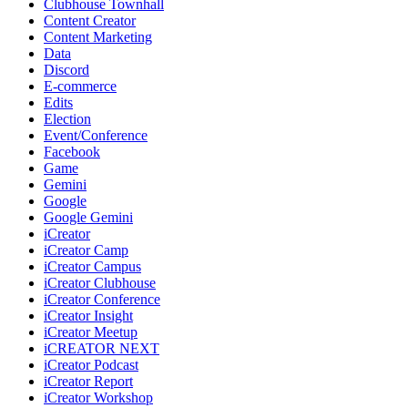
Clubhouse Townhall
Content Creator
Content Marketing
Data
Discord
E-commerce
Edits
Election
Event/Conference
Facebook
Game
Gemini
Google
Google Gemini
iCreator
iCreator Camp
iCreator Campus
iCreator Clubhouse
iCreator Conference
iCreator Insight
iCreator Meetup
iCREATOR NEXT
iCreator Podcast
iCreator Report
iCreator Workshop