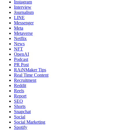
Instagram
Interview
Journalism
LINE
Messenger
Meta
Metaverse
Netflix
News
NFT
OpenAI
Podcast
PR Post
RAiNMaker Tips
Real Time Content
Recruitment
Reddit
Reels
Report
SEO
Shorts
Snapchat
Social
Social Marketing
Spotify