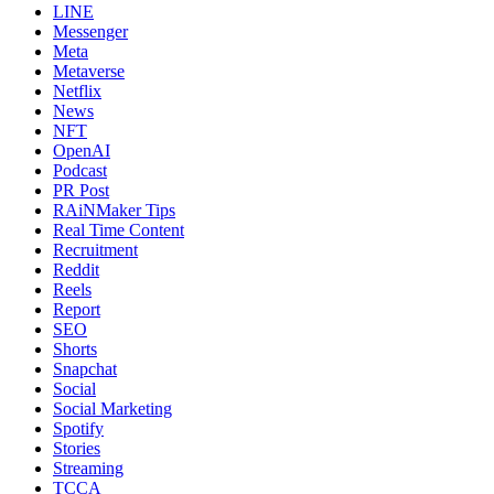
LINE
Messenger
Meta
Metaverse
Netflix
News
NFT
OpenAI
Podcast
PR Post
RAiNMaker Tips
Real Time Content
Recruitment
Reddit
Reels
Report
SEO
Shorts
Snapchat
Social
Social Marketing
Spotify
Stories
Streaming
TCCA