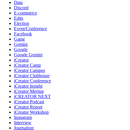
Data
Discord
E-commerce
Edits
Election
Event/Conference
Facebook
Game
Gemini
Google
Google Gemini
iCreator
iCreator Camp
iCreator Campus
iCreator Clubhouse
iCreator Conference
iCreator Insight
iCreator Meetup
iCREATOR NEXT
iCreator Podcast
iCreator Report
iCreator Workshop
Instagram
Interview
Journalism