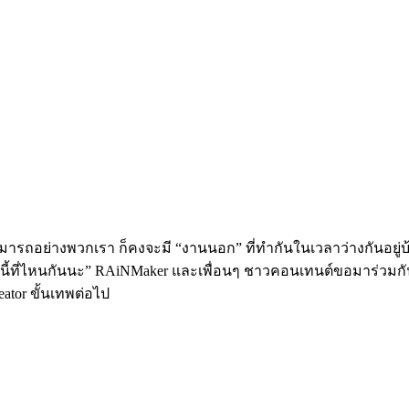
ถอย่างพวกเรา ก็คงจะมี “งานนอก” ที่ทำกันในเวลาว่างกันอยู่บ้า
านพวกนี้ที่ไหนกันนะ” RAiNMaker และเพื่อนๆ ชาวคอนเทนต์ขอมาร่ว
eator ขั้นเทพต่อไป