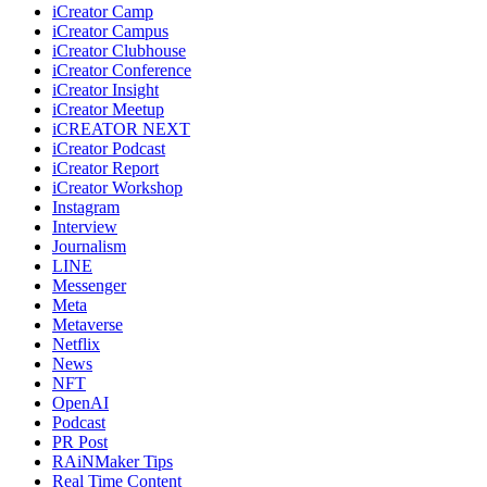
iCreator Camp
iCreator Campus
iCreator Clubhouse
iCreator Conference
iCreator Insight
iCreator Meetup
iCREATOR NEXT
iCreator Podcast
iCreator Report
iCreator Workshop
Instagram
Interview
Journalism
LINE
Messenger
Meta
Metaverse
Netflix
News
NFT
OpenAI
Podcast
PR Post
RAiNMaker Tips
Real Time Content