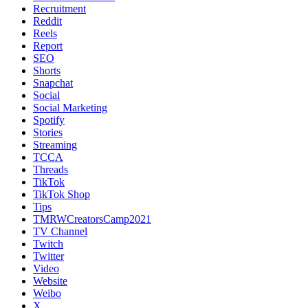
Recruitment
Reddit
Reels
Report
SEO
Shorts
Snapchat
Social
Social Marketing
Spotify
Stories
Streaming
TCCA
Threads
TikTok
TikTok Shop
Tips
TMRWCreatorsCamp2021
TV Channel
Twitch
Twitter
Video
Website
Weibo
X