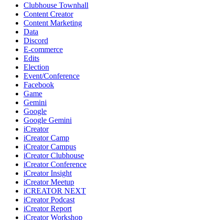
Clubhouse Townhall
Content Creator
Content Marketing
Data
Discord
E-commerce
Edits
Election
Event/Conference
Facebook
Game
Gemini
Google
Google Gemini
iCreator
iCreator Camp
iCreator Campus
iCreator Clubhouse
iCreator Conference
iCreator Insight
iCreator Meetup
iCREATOR NEXT
iCreator Podcast
iCreator Report
iCreator Workshop