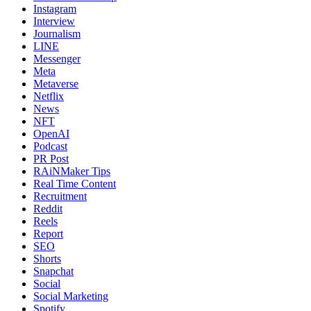
Instagram
Interview
Journalism
LINE
Messenger
Meta
Metaverse
Netflix
News
NFT
OpenAI
Podcast
PR Post
RAiNMaker Tips
Real Time Content
Recruitment
Reddit
Reels
Report
SEO
Shorts
Snapchat
Social
Social Marketing
Spotify