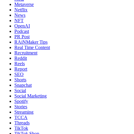
Metaverse
Netflix
News
NFT
OpenAI
Podcast
PR Post
RAiNMaker Tips
Real Time Content
Recruitment
Reddit
Reels
Report
SEO
Shorts
Snapchat
Social
Social Marketing
Spotify
Stories
Streaming
TCCA
Threads
TikTok
TikTok Shop