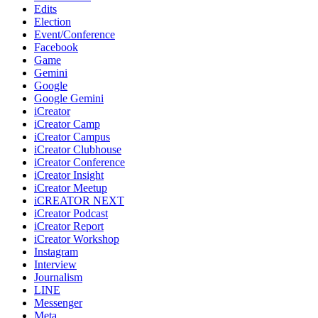
Edits
Election
Event/Conference
Facebook
Game
Gemini
Google
Google Gemini
iCreator
iCreator Camp
iCreator Campus
iCreator Clubhouse
iCreator Conference
iCreator Insight
iCreator Meetup
iCREATOR NEXT
iCreator Podcast
iCreator Report
iCreator Workshop
Instagram
Interview
Journalism
LINE
Messenger
Meta