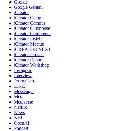
Google
Google Gemini
iCreator
iCreator Camp
iCreator Campus
iCreator Clubhouse
iCreator Conference
iCreator Insight
iCreator Meetup
iCREATOR NEXT
iCreator Podcast
iCreator Report
iCreator Workshop
Instagram
Interview
Journalism
LINE
Messenger
Meta
Metaverse
Netflix
News
NFT
OpenAI
Podcast