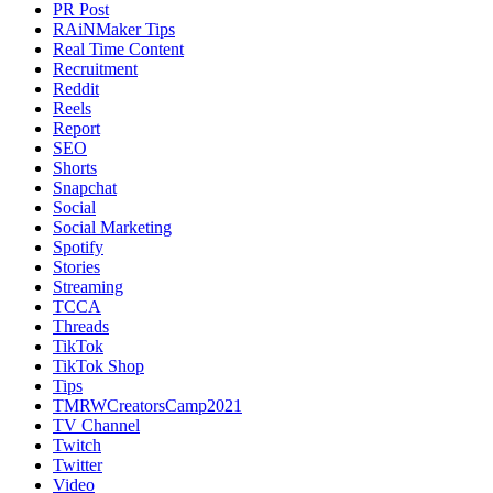
PR Post
RAiNMaker Tips
Real Time Content
Recruitment
Reddit
Reels
Report
SEO
Shorts
Snapchat
Social
Social Marketing
Spotify
Stories
Streaming
TCCA
Threads
TikTok
TikTok Shop
Tips
TMRWCreatorsCamp2021
TV Channel
Twitch
Twitter
Video