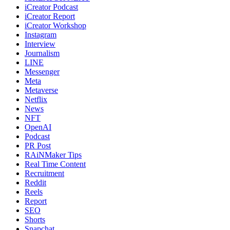
iCreator Podcast
iCreator Report
iCreator Workshop
Instagram
Interview
Journalism
LINE
Messenger
Meta
Metaverse
Netflix
News
NFT
OpenAI
Podcast
PR Post
RAiNMaker Tips
Real Time Content
Recruitment
Reddit
Reels
Report
SEO
Shorts
Snapchat