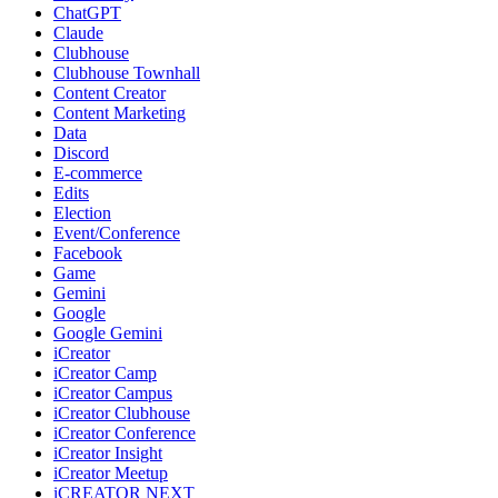
ChatGPT
Claude
Clubhouse
Clubhouse Townhall
Content Creator
Content Marketing
Data
Discord
E-commerce
Edits
Election
Event/Conference
Facebook
Game
Gemini
Google
Google Gemini
iCreator
iCreator Camp
iCreator Campus
iCreator Clubhouse
iCreator Conference
iCreator Insight
iCreator Meetup
iCREATOR NEXT