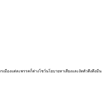
ารเมืองแต่ละพรรคก็ต่างโชว์นโยบายหาเสียงและงัดตัวตึงดึงมีน