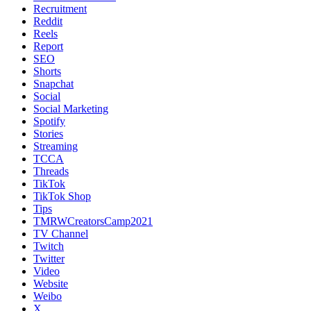
Recruitment
Reddit
Reels
Report
SEO
Shorts
Snapchat
Social
Social Marketing
Spotify
Stories
Streaming
TCCA
Threads
TikTok
TikTok Shop
Tips
TMRWCreatorsCamp2021
TV Channel
Twitch
Twitter
Video
Website
Weibo
X