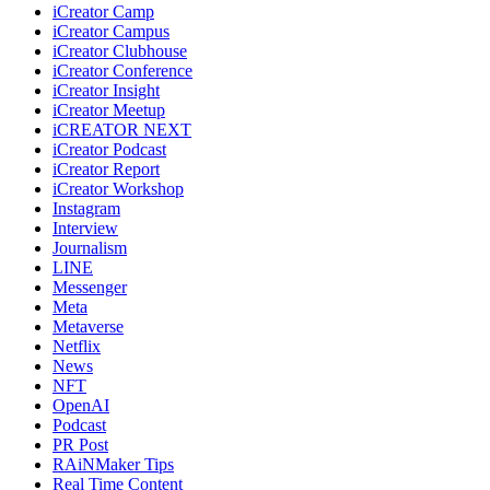
iCreator Camp
iCreator Campus
iCreator Clubhouse
iCreator Conference
iCreator Insight
iCreator Meetup
iCREATOR NEXT
iCreator Podcast
iCreator Report
iCreator Workshop
Instagram
Interview
Journalism
LINE
Messenger
Meta
Metaverse
Netflix
News
NFT
OpenAI
Podcast
PR Post
RAiNMaker Tips
Real Time Content