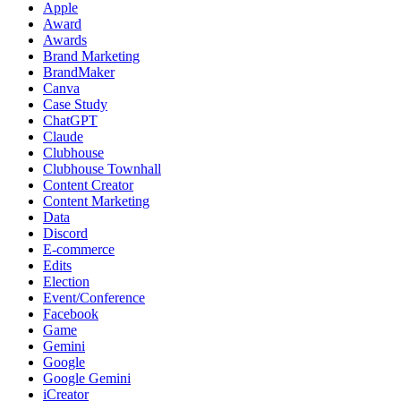
Apple
Award
Awards
Brand Marketing
BrandMaker
Canva
Case Study
ChatGPT
Claude
Clubhouse
Clubhouse Townhall
Content Creator
Content Marketing
Data
Discord
E-commerce
Edits
Election
Event/Conference
Facebook
Game
Gemini
Google
Google Gemini
iCreator