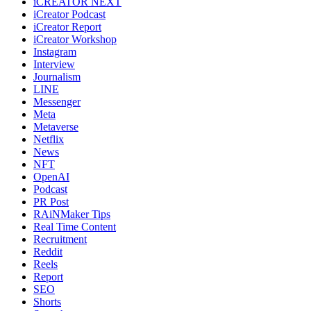
iCREATOR NEXT
iCreator Podcast
iCreator Report
iCreator Workshop
Instagram
Interview
Journalism
LINE
Messenger
Meta
Metaverse
Netflix
News
NFT
OpenAI
Podcast
PR Post
RAiNMaker Tips
Real Time Content
Recruitment
Reddit
Reels
Report
SEO
Shorts