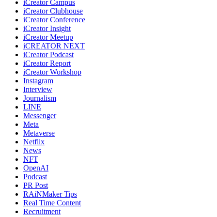
iCreator Campus
iCreator Clubhouse
iCreator Conference
iCreator Insight
iCreator Meetup
iCREATOR NEXT
iCreator Podcast
iCreator Report
iCreator Workshop
Instagram
Interview
Journalism
LINE
Messenger
Meta
Metaverse
Netflix
News
NFT
OpenAI
Podcast
PR Post
RAiNMaker Tips
Real Time Content
Recruitment