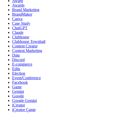
Award
Awards
Brand Marketing
BrandMaker
Canva
Case Study
ChatGPT
Claude
Clubhouse
Clubhouse Townhall
Content Creator
Content Marketing
Data
Discord
E-commerce
Edits
Election
Event/Conference
Facebook
Game
Gemini
Google
Google Gemini
iCreator
iCreator Camp