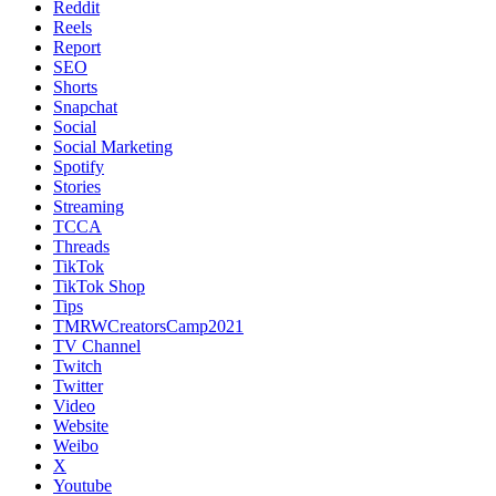
Reddit
Reels
Report
SEO
Shorts
Snapchat
Social
Social Marketing
Spotify
Stories
Streaming
TCCA
Threads
TikTok
TikTok Shop
Tips
TMRWCreatorsCamp2021
TV Channel
Twitch
Twitter
Video
Website
Weibo
X
Youtube