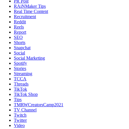
PR Post
RAiNMaker Tips
Real Time Content
Recruitment
Reddit
Reels
Report
SEO
Shorts
Snapchat
Social
Social Marketing
Spotify
Stories
Streaming
TCCA
Threads
TikTok
TikTok Shop
Tips
TMRWCreatorsCamp2021
TV Channel
Twitch
Twitter
Video