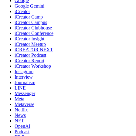
Google
Google Gemini
iCreator
iCreator Camp
iCreator Campus
iCreator Clubhouse
iCreator Conference
iCreator Insight
iCreator Meetup
iCREATOR NEXT
iCreator Podcast
iCreator Report
iCreator Workshop
Instagram
Interview
Journalism
LINE
Messenger
Meta
Metaverse
Netflix
News
NFT
OpenAI
Podcast