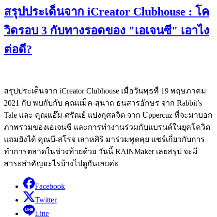
สรุปประเด็นจาก iCreator Clubhouse : โค
วิดรอบ 3 กับทางรอดของ "เอเจนซี" เอาไง
ต่อดี?
สรุปประเด็นจาก iCreator Clubhouse เมื่อวันพุธที่ 19 พฤษภาคม
2021 กับ พบกับกับ คุณแม็ค-สุนาถ ธนสารอักษร จาก Rabbit’s
Tale และ คุณแอ๊ม-ศรัณย์ แบ่งกุศลจิต จาก Uppercuz ที่จะมาบอก
ภาพรวมของเอเจนซี และการทำงานร่วมกับแบรนด์ในยุคโควิด
แถมยังได้ คุณบี-สโรจ เลาหศิริ มาร่วมพูดคุย แชร์เกี่ยวกับการ
ทำการตลาดในช่วงท้ายด้วย วันนี้ RAiNMaker เลยสรุป จะมี
สาระสำคัญอะไรบ้างไปดูกันเลยค่ะ
Facebook
Twitter
Line