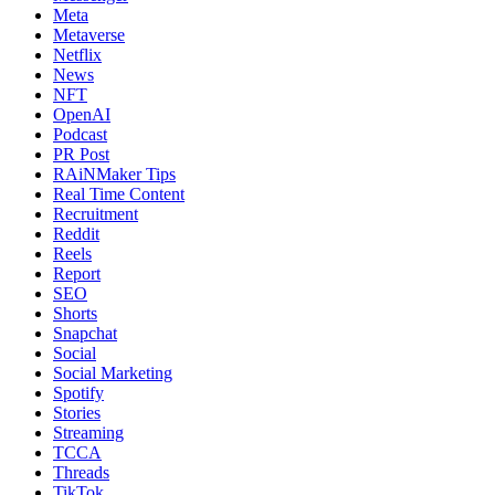
Meta
Metaverse
Netflix
News
NFT
OpenAI
Podcast
PR Post
RAiNMaker Tips
Real Time Content
Recruitment
Reddit
Reels
Report
SEO
Shorts
Snapchat
Social
Social Marketing
Spotify
Stories
Streaming
TCCA
Threads
TikTok