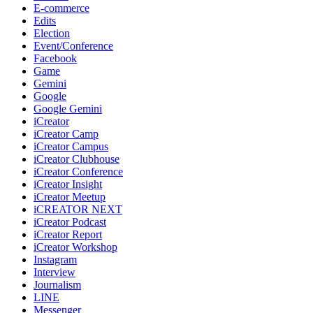
E-commerce
Edits
Election
Event/Conference
Facebook
Game
Gemini
Google
Google Gemini
iCreator
iCreator Camp
iCreator Campus
iCreator Clubhouse
iCreator Conference
iCreator Insight
iCreator Meetup
iCREATOR NEXT
iCreator Podcast
iCreator Report
iCreator Workshop
Instagram
Interview
Journalism
LINE
Messenger