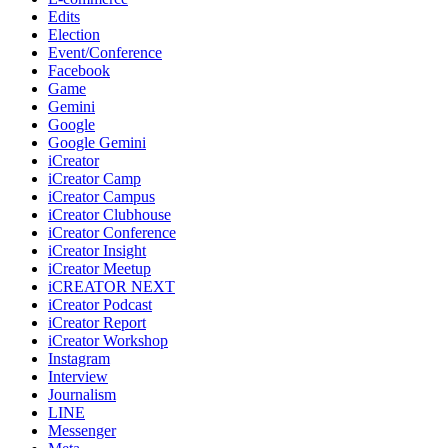
Edits
Election
Event/Conference
Facebook
Game
Gemini
Google
Google Gemini
iCreator
iCreator Camp
iCreator Campus
iCreator Clubhouse
iCreator Conference
iCreator Insight
iCreator Meetup
iCREATOR NEXT
iCreator Podcast
iCreator Report
iCreator Workshop
Instagram
Interview
Journalism
LINE
Messenger