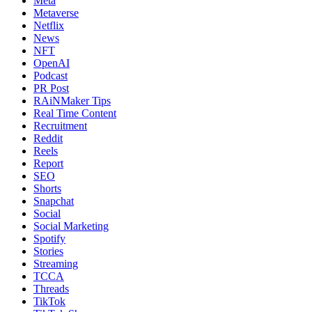
Meta
Metaverse
Netflix
News
NFT
OpenAI
Podcast
PR Post
RAiNMaker Tips
Real Time Content
Recruitment
Reddit
Reels
Report
SEO
Shorts
Snapchat
Social
Social Marketing
Spotify
Stories
Streaming
TCCA
Threads
TikTok