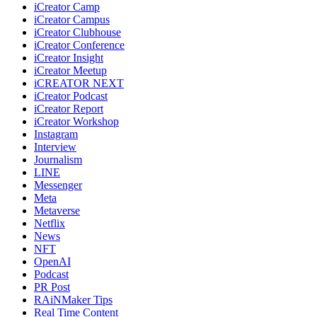
iCreator Camp
iCreator Campus
iCreator Clubhouse
iCreator Conference
iCreator Insight
iCreator Meetup
iCREATOR NEXT
iCreator Podcast
iCreator Report
iCreator Workshop
Instagram
Interview
Journalism
LINE
Messenger
Meta
Metaverse
Netflix
News
NFT
OpenAI
Podcast
PR Post
RAiNMaker Tips
Real Time Content