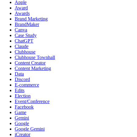
Apple
Award
Awards
Brand Marketing
BrandMaker
Canva
Case Study
ChatGPT
Claude
Clubhouse
Clubhouse Townhall
Content Creator
Content Marketing
Data
Discord
E-commerce
Edits
Election
Event/Conference
Facebook
Game
Gemini
Google
Google Gemini
iCreator