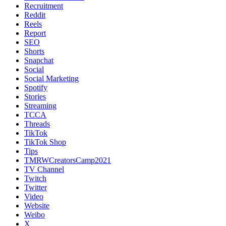
Recruitment
Reddit
Reels
Report
SEO
Shorts
Snapchat
Social
Social Marketing
Spotify
Stories
Streaming
TCCA
Threads
TikTok
TikTok Shop
Tips
TMRWCreatorsCamp2021
TV Channel
Twitch
Twitter
Video
Website
Weibo
X