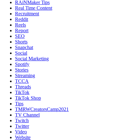
RAiNMaker Tips
Real Time Content
Recruitment
Reddit
Reels
Report
SEO
Shorts
Snapchat
Social
Social Marketing
Spotify
Stories
Streaming
TCCA
Threads
TikTok
TikTok Shop
Tips
TMRWCreatorsCamp2021
TV Channel
Twitch
Twitter
Video
Website