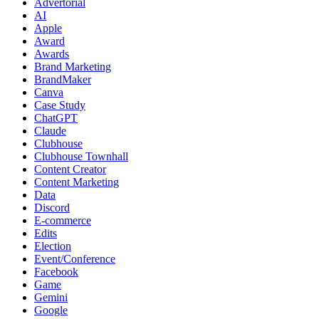
Advertorial
AI
Apple
Award
Awards
Brand Marketing
BrandMaker
Canva
Case Study
ChatGPT
Claude
Clubhouse
Clubhouse Townhall
Content Creator
Content Marketing
Data
Discord
E-commerce
Edits
Election
Event/Conference
Facebook
Game
Gemini
Google