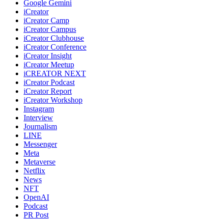
Google Gemini
iCreator
iCreator Camp
iCreator Campus
iCreator Clubhouse
iCreator Conference
iCreator Insight
iCreator Meetup
iCREATOR NEXT
iCreator Podcast
iCreator Report
iCreator Workshop
Instagram
Interview
Journalism
LINE
Messenger
Meta
Metaverse
Netflix
News
NFT
OpenAI
Podcast
PR Post