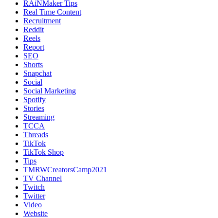
RAiNMaker Tips
Real Time Content
Recruitment
Reddit
Reels
Report
SEO
Shorts
Snapchat
Social
Social Marketing
Spotify
Stories
Streaming
TCCA
Threads
TikTok
TikTok Shop
Tips
TMRWCreatorsCamp2021
TV Channel
Twitch
Twitter
Video
Website