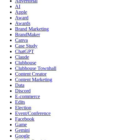
Advertorial
AI
Apple
Award
Awards
Brand Marketing
BrandMaker
Canva
Case Study
ChatGPT
Claude
Clubhouse
Clubhouse Townhall
Content Creator
Content Marketing
Data
Discord
E-commerce
Edits
Election
Event/Conference
Facebook
Game
Gemini
Google