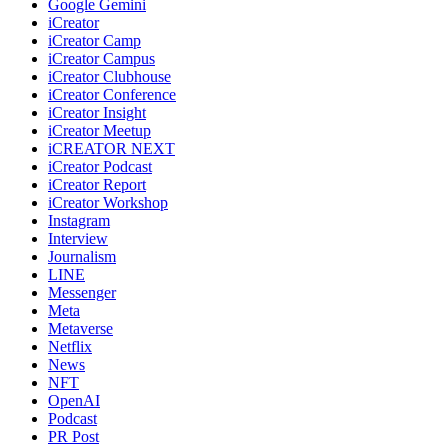
Google Gemini
iCreator
iCreator Camp
iCreator Campus
iCreator Clubhouse
iCreator Conference
iCreator Insight
iCreator Meetup
iCREATOR NEXT
iCreator Podcast
iCreator Report
iCreator Workshop
Instagram
Interview
Journalism
LINE
Messenger
Meta
Metaverse
Netflix
News
NFT
OpenAI
Podcast
PR Post