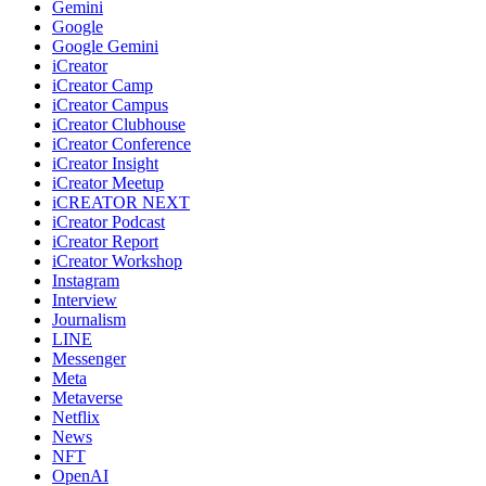
Gemini
Google
Google Gemini
iCreator
iCreator Camp
iCreator Campus
iCreator Clubhouse
iCreator Conference
iCreator Insight
iCreator Meetup
iCREATOR NEXT
iCreator Podcast
iCreator Report
iCreator Workshop
Instagram
Interview
Journalism
LINE
Messenger
Meta
Metaverse
Netflix
News
NFT
OpenAI