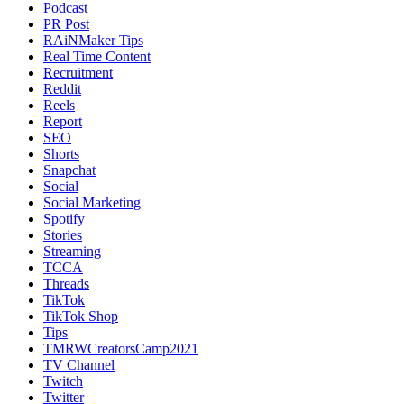
Podcast
PR Post
RAiNMaker Tips
Real Time Content
Recruitment
Reddit
Reels
Report
SEO
Shorts
Snapchat
Social
Social Marketing
Spotify
Stories
Streaming
TCCA
Threads
TikTok
TikTok Shop
Tips
TMRWCreatorsCamp2021
TV Channel
Twitch
Twitter