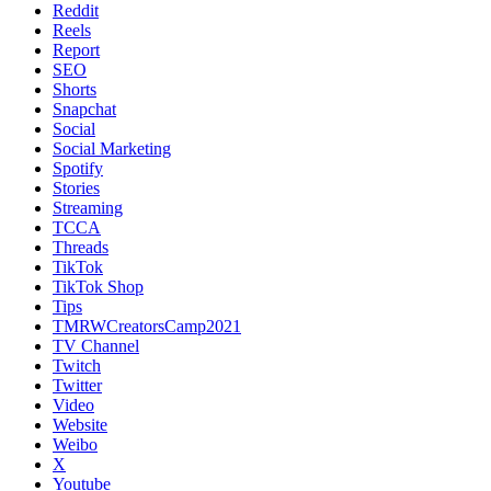
Reddit
Reels
Report
SEO
Shorts
Snapchat
Social
Social Marketing
Spotify
Stories
Streaming
TCCA
Threads
TikTok
TikTok Shop
Tips
TMRWCreatorsCamp2021
TV Channel
Twitch
Twitter
Video
Website
Weibo
X
Youtube