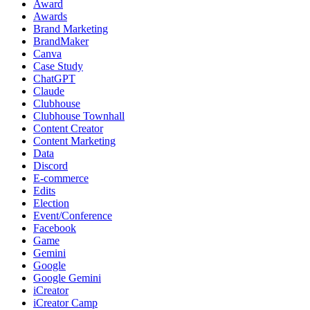
Award
Awards
Brand Marketing
BrandMaker
Canva
Case Study
ChatGPT
Claude
Clubhouse
Clubhouse Townhall
Content Creator
Content Marketing
Data
Discord
E-commerce
Edits
Election
Event/Conference
Facebook
Game
Gemini
Google
Google Gemini
iCreator
iCreator Camp