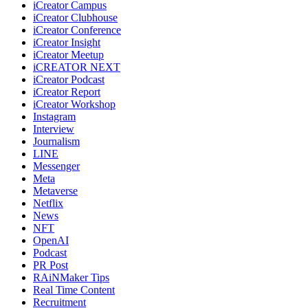
iCreator Campus
iCreator Clubhouse
iCreator Conference
iCreator Insight
iCreator Meetup
iCREATOR NEXT
iCreator Podcast
iCreator Report
iCreator Workshop
Instagram
Interview
Journalism
LINE
Messenger
Meta
Metaverse
Netflix
News
NFT
OpenAI
Podcast
PR Post
RAiNMaker Tips
Real Time Content
Recruitment