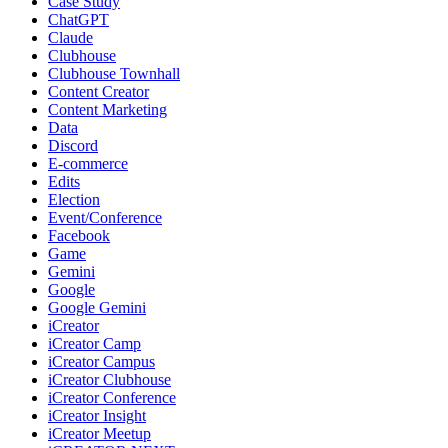
Case Study
ChatGPT
Claude
Clubhouse
Clubhouse Townhall
Content Creator
Content Marketing
Data
Discord
E-commerce
Edits
Election
Event/Conference
Facebook
Game
Gemini
Google
Google Gemini
iCreator
iCreator Camp
iCreator Campus
iCreator Clubhouse
iCreator Conference
iCreator Insight
iCreator Meetup