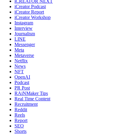
iCREATOR NEXT
iCreator Podcast
iCreator Report
iCreator Workshop
Instagram
Interview
Journalism
LINE
Messenger
Meta
Metaverse
Netflix
News
NFT
OpenAI
Podcast
PR Post
RAiNMaker Tips
Real Time Content
Recruitment
Reddit
Reels
Report
SEO
Shorts