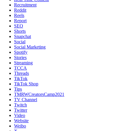
Recruitment
Reddit
Reels
Report
SEO
Shorts
Snapchat
Social
Social Marketing
Spotify
Stories
Streaming
TCCA
Threads
TikTok
TikTok Shop
Tips
TMRWCreatorsCamp2021
TV Channel
Twitch
Twitter
Video
Website
Weibo