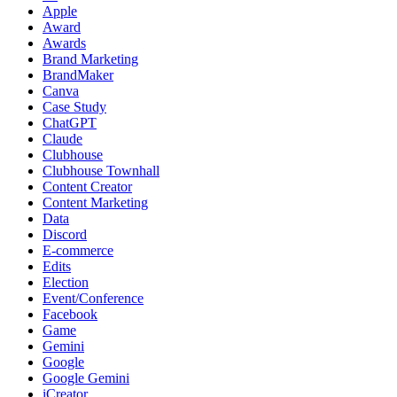
Apple
Award
Awards
Brand Marketing
BrandMaker
Canva
Case Study
ChatGPT
Claude
Clubhouse
Clubhouse Townhall
Content Creator
Content Marketing
Data
Discord
E-commerce
Edits
Election
Event/Conference
Facebook
Game
Gemini
Google
Google Gemini
iCreator