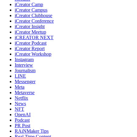
iCreator Camp
iCreator Campus
iCreator Clubhouse
iCreator Conference
iCreator Insight
iCreator Meetup
iCREATOR NEXT
iCreator Podcast
iCreator Report
iCreator Workshop
Instagram
Interview
Journalism
LINE
Messenger
Meta
Metaverse
Netflix
News
NFT
OpenAI
Podcast
PR Post
RAiNMaker Tips
Real Time Content