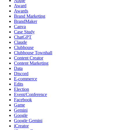
Apple
Award
Awards
Brand Marketing
BrandMaker
Canva
Case Study
ChatGPT
Claude
Clubhouse
Clubhouse Townhall
Content Creator
Content Marketing
Data
Discord
E-commerce
Edits
Election
Event/Conference
Facebook
Game
Gemini
Google
Google Gemini
iCreator