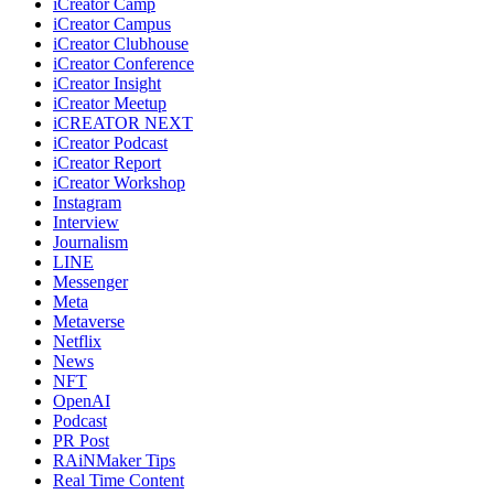
iCreator Camp
iCreator Campus
iCreator Clubhouse
iCreator Conference
iCreator Insight
iCreator Meetup
iCREATOR NEXT
iCreator Podcast
iCreator Report
iCreator Workshop
Instagram
Interview
Journalism
LINE
Messenger
Meta
Metaverse
Netflix
News
NFT
OpenAI
Podcast
PR Post
RAiNMaker Tips
Real Time Content