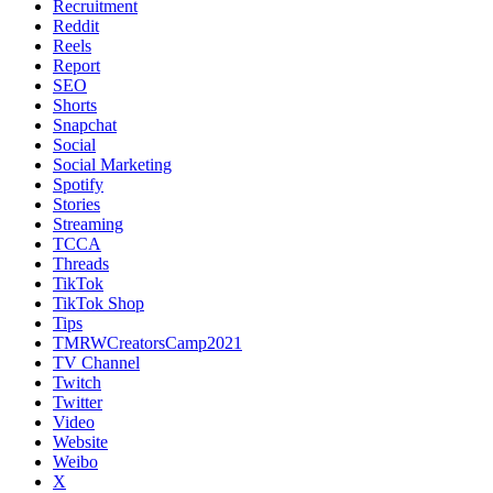
Recruitment
Reddit
Reels
Report
SEO
Shorts
Snapchat
Social
Social Marketing
Spotify
Stories
Streaming
TCCA
Threads
TikTok
TikTok Shop
Tips
TMRWCreatorsCamp2021
TV Channel
Twitch
Twitter
Video
Website
Weibo
X