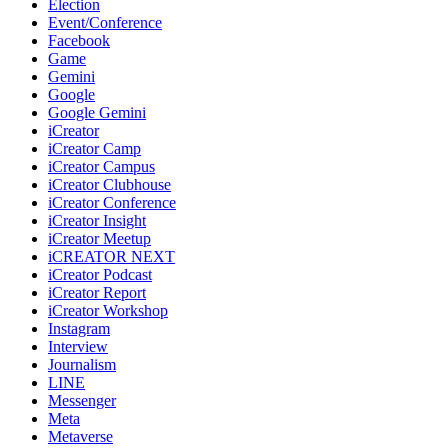
Election
Event/Conference
Facebook
Game
Gemini
Google
Google Gemini
iCreator
iCreator Camp
iCreator Campus
iCreator Clubhouse
iCreator Conference
iCreator Insight
iCreator Meetup
iCREATOR NEXT
iCreator Podcast
iCreator Report
iCreator Workshop
Instagram
Interview
Journalism
LINE
Messenger
Meta
Metaverse