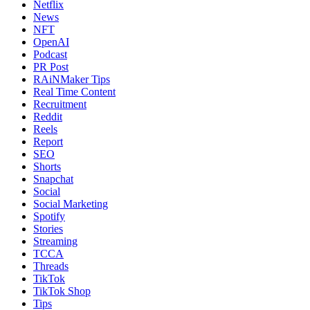
Netflix
News
NFT
OpenAI
Podcast
PR Post
RAiNMaker Tips
Real Time Content
Recruitment
Reddit
Reels
Report
SEO
Shorts
Snapchat
Social
Social Marketing
Spotify
Stories
Streaming
TCCA
Threads
TikTok
TikTok Shop
Tips