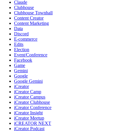
Claude
Clubhouse
Clubhouse Townhall
Content Creator
Content Marketing
Data
Discord
E-commerce
Edits
Election
Event/Conference
Facebook
Game
Gemini
Google
Google Gemini
iCreator
iCreator Camp
iCreator Campus
iCreator Clubhouse
iCreator Conference
iCreator Insight
iCreator Meetup
iCREATOR NEXT
iCreator Podcast