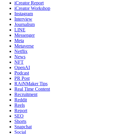
iCreator Report
iCreator Workshop
Instagram
Interview
Journalism
LINE
Messenger
Meta
Metaverse
Netflix
News
NFT
OpenAI
Podcast
PR Post
RAiNMaker Tips
Real Time Content
Recruitment
Reddit
Reels
Report
SEO
Shorts
Snapchat
Social