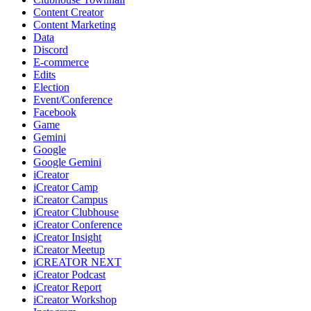
Content Creator
Content Marketing
Data
Discord
E-commerce
Edits
Election
Event/Conference
Facebook
Game
Gemini
Google
Google Gemini
iCreator
iCreator Camp
iCreator Campus
iCreator Clubhouse
iCreator Conference
iCreator Insight
iCreator Meetup
iCREATOR NEXT
iCreator Podcast
iCreator Report
iCreator Workshop