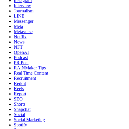
Instagram
Interview
Journalism
LINE
Messenger
Meta
Metaverse
Netflix
News
NFT
OpenAI
Podcast
PR Post
RAiNMaker Tips
Real Time Content
Recruitment
Reddit
Reels
Report
SEO
Shorts
Snapchat
Social
Social Marketing
Spotify