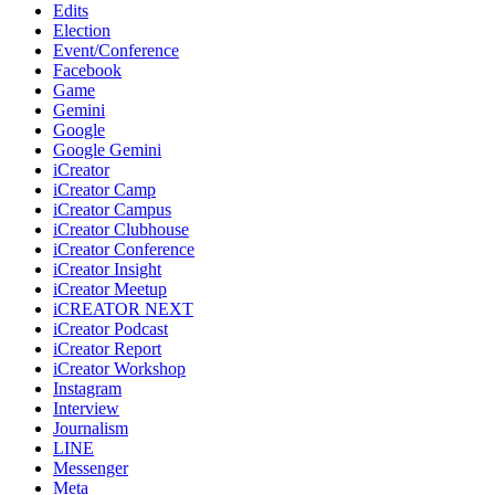
Edits
Election
Event/Conference
Facebook
Game
Gemini
Google
Google Gemini
iCreator
iCreator Camp
iCreator Campus
iCreator Clubhouse
iCreator Conference
iCreator Insight
iCreator Meetup
iCREATOR NEXT
iCreator Podcast
iCreator Report
iCreator Workshop
Instagram
Interview
Journalism
LINE
Messenger
Meta