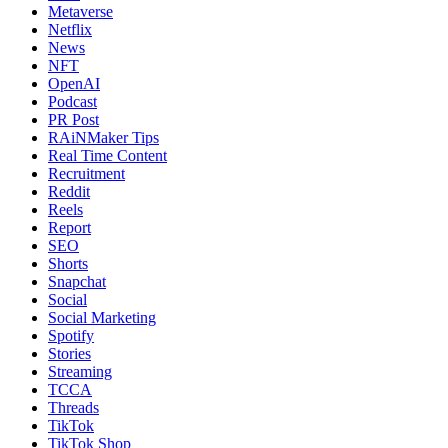
Metaverse
Netflix
News
NFT
OpenAI
Podcast
PR Post
RAiNMaker Tips
Real Time Content
Recruitment
Reddit
Reels
Report
SEO
Shorts
Snapchat
Social
Social Marketing
Spotify
Stories
Streaming
TCCA
Threads
TikTok
TikTok Shop