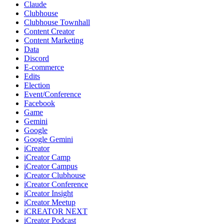
Claude
Clubhouse
Clubhouse Townhall
Content Creator
Content Marketing
Data
Discord
E-commerce
Edits
Election
Event/Conference
Facebook
Game
Gemini
Google
Google Gemini
iCreator
iCreator Camp
iCreator Campus
iCreator Clubhouse
iCreator Conference
iCreator Insight
iCreator Meetup
iCREATOR NEXT
iCreator Podcast