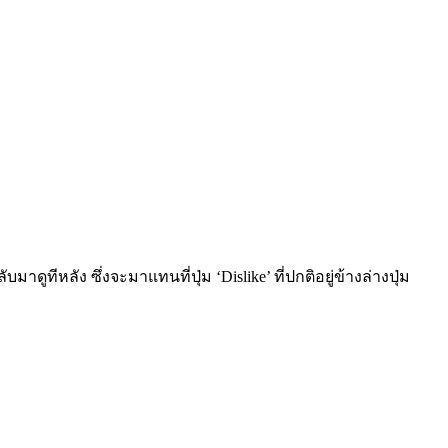
าดูทีหลัง ซึ่งจะมาแทนที่ปุ่ม ‘Dislike’ ที่ปกติอยู่ข้างล่างปุ่ม