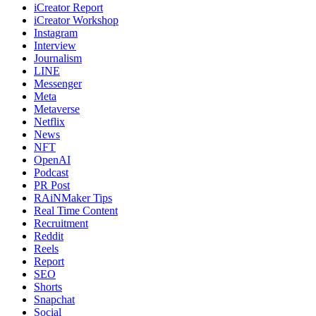
iCreator Report
iCreator Workshop
Instagram
Interview
Journalism
LINE
Messenger
Meta
Metaverse
Netflix
News
NFT
OpenAI
Podcast
PR Post
RAiNMaker Tips
Real Time Content
Recruitment
Reddit
Reels
Report
SEO
Shorts
Snapchat
Social