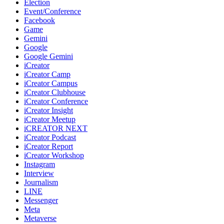
Election
Event/Conference
Facebook
Game
Gemini
Google
Google Gemini
iCreator
iCreator Camp
iCreator Campus
iCreator Clubhouse
iCreator Conference
iCreator Insight
iCreator Meetup
iCREATOR NEXT
iCreator Podcast
iCreator Report
iCreator Workshop
Instagram
Interview
Journalism
LINE
Messenger
Meta
Metaverse