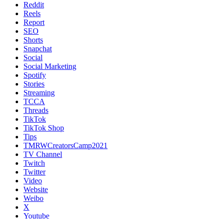
Reddit
Reels
Report
SEO
Shorts
Snapchat
Social
Social Marketing
Spotify
Stories
Streaming
TCCA
Threads
TikTok
TikTok Shop
Tips
TMRWCreatorsCamp2021
TV Channel
Twitch
Twitter
Video
Website
Weibo
X
Youtube