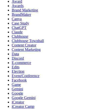
Award
Awards
Brand Marketing
BrandMaker
Canva
Case Study
ChatGPT
Claude
Clubhouse
Clubhouse Townhall
Content Creator
Content Marketing
Data
Discord
E-commerce
Edits
Election
Event/Conference
Facebook
Game
Gemini
Google
Google Gemini
iCreator
iCreator Camp