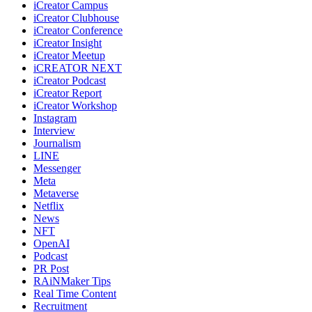
iCreator Campus
iCreator Clubhouse
iCreator Conference
iCreator Insight
iCreator Meetup
iCREATOR NEXT
iCreator Podcast
iCreator Report
iCreator Workshop
Instagram
Interview
Journalism
LINE
Messenger
Meta
Metaverse
Netflix
News
NFT
OpenAI
Podcast
PR Post
RAiNMaker Tips
Real Time Content
Recruitment