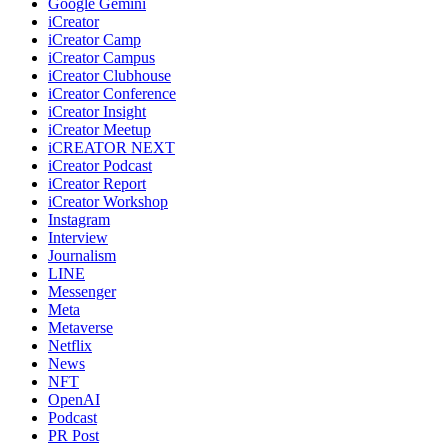
Google Gemini
iCreator
iCreator Camp
iCreator Campus
iCreator Clubhouse
iCreator Conference
iCreator Insight
iCreator Meetup
iCREATOR NEXT
iCreator Podcast
iCreator Report
iCreator Workshop
Instagram
Interview
Journalism
LINE
Messenger
Meta
Metaverse
Netflix
News
NFT
OpenAI
Podcast
PR Post