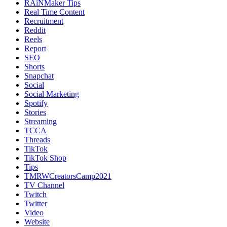
RAiNMaker Tips
Real Time Content
Recruitment
Reddit
Reels
Report
SEO
Shorts
Snapchat
Social
Social Marketing
Spotify
Stories
Streaming
TCCA
Threads
TikTok
TikTok Shop
Tips
TMRWCreatorsCamp2021
TV Channel
Twitch
Twitter
Video
Website