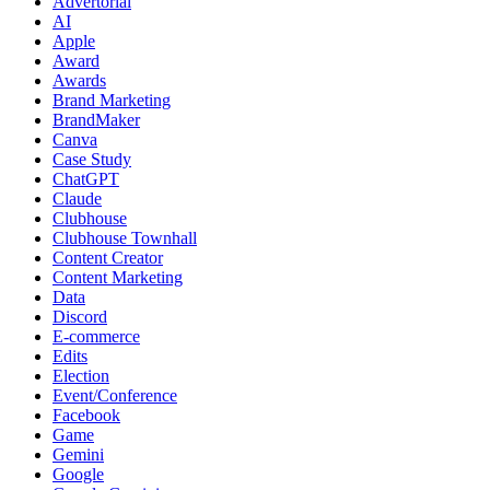
Advertorial
AI
Apple
Award
Awards
Brand Marketing
BrandMaker
Canva
Case Study
ChatGPT
Claude
Clubhouse
Clubhouse Townhall
Content Creator
Content Marketing
Data
Discord
E-commerce
Edits
Election
Event/Conference
Facebook
Game
Gemini
Google