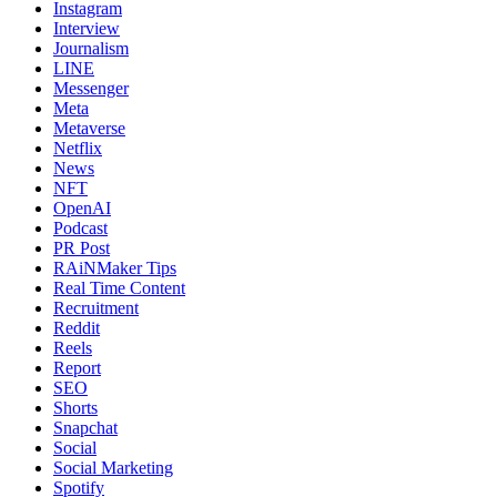
Instagram
Interview
Journalism
LINE
Messenger
Meta
Metaverse
Netflix
News
NFT
OpenAI
Podcast
PR Post
RAiNMaker Tips
Real Time Content
Recruitment
Reddit
Reels
Report
SEO
Shorts
Snapchat
Social
Social Marketing
Spotify