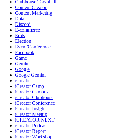
Clubhouse Townhall
Content Creator
Content Marketing
Data
Discord
E-commerce
Edits
Election
Event/Conference
Facebook
Game
Gemini
Google
Google Gemini
iCreator
iCreator Camp
iCreator Campus
iCreator Clubhouse
iCreator Conference
iCreator Insight
iCreator Meetup
iCREATOR NEXT
iCreator Podcast
iCreator Report
iCreator Workshop