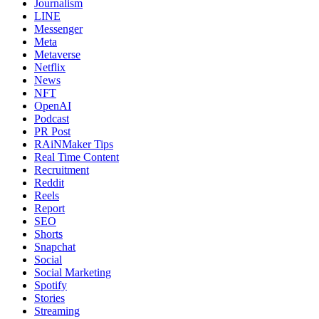
Journalism
LINE
Messenger
Meta
Metaverse
Netflix
News
NFT
OpenAI
Podcast
PR Post
RAiNMaker Tips
Real Time Content
Recruitment
Reddit
Reels
Report
SEO
Shorts
Snapchat
Social
Social Marketing
Spotify
Stories
Streaming