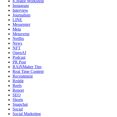
iCreator Workshop
Instagram
Interview
Journalism
LINE
Messenger
Meta
Metaverse
Netflix
News
NFT
OpenAI
Podcast
PR Post
RAiNMaker Tips
Real Time Content
Recruitment
Reddit
Reels
Report
SEO
Shorts
Snapchat
Social
Social Marketing