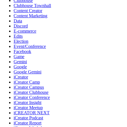
Clubhouse
Clubhouse Townhall
Content Creator
Content Marketing
Data
Discord
E-commerce
Edits
Election
Event/Conference
Facebook
Game
Gemini
Google
Google Gemini
iCreator
iCreator Camp
iCreator Campus
iCreator Clubhouse
iCreator Conference
iCreator Insight
iCreator Meetup
iCREATOR NEXT
iCreator Podcast
iCreator Report