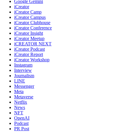
Google Gemini
iCreator
iCreator Camp
iCreator Campus
iCreator Clubhouse
iCreator Conference
iCreator Insight
iCreator Meetup
iCREATOR NEXT
iCreator Podcast
iCreator Report
iCreator Workshop
Instagram
Interview
Journalism
LINE
Messenger
Meta
Metaverse
Netflix
News
NFT
OpenAI
Podcast
PR Post