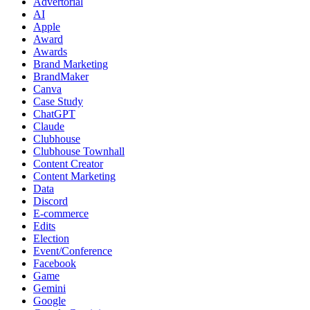
Advertorial
AI
Apple
Award
Awards
Brand Marketing
BrandMaker
Canva
Case Study
ChatGPT
Claude
Clubhouse
Clubhouse Townhall
Content Creator
Content Marketing
Data
Discord
E-commerce
Edits
Election
Event/Conference
Facebook
Game
Gemini
Google