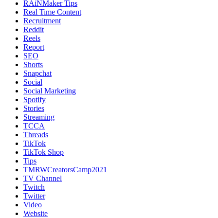
RAiNMaker Tips
Real Time Content
Recruitment
Reddit
Reels
Report
SEO
Shorts
Snapchat
Social
Social Marketing
Spotify
Stories
Streaming
TCCA
Threads
TikTok
TikTok Shop
Tips
TMRWCreatorsCamp2021
TV Channel
Twitch
Twitter
Video
Website