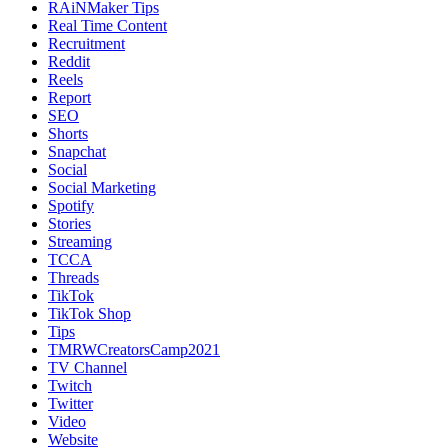
RAiNMaker Tips
Real Time Content
Recruitment
Reddit
Reels
Report
SEO
Shorts
Snapchat
Social
Social Marketing
Spotify
Stories
Streaming
TCCA
Threads
TikTok
TikTok Shop
Tips
TMRWCreatorsCamp2021
TV Channel
Twitch
Twitter
Video
Website