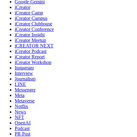
Google Gemini
iCreator
iCreator Camp
iCreator Campus
iCreator Clubhouse
iCreator Conference
iCreator Insight
iCreator Meetup
iCREATOR NEXT
iCreator Podcast
iCreator Report
iCreator Workshop
Instagram
Interview
Journalism
LINE
Messenger
Meta
Metaverse
Netflix
News
NFT
OpenAI
Podcast
PR Post