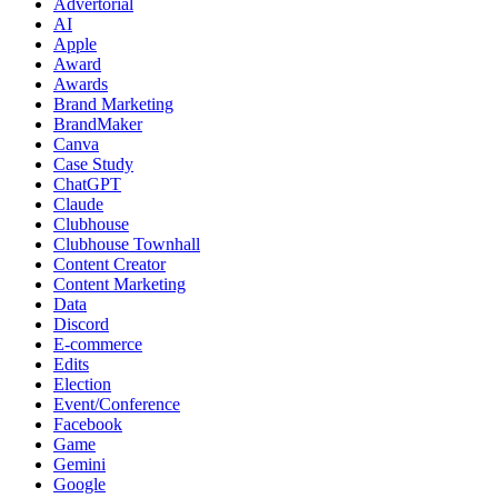
Advertorial
AI
Apple
Award
Awards
Brand Marketing
BrandMaker
Canva
Case Study
ChatGPT
Claude
Clubhouse
Clubhouse Townhall
Content Creator
Content Marketing
Data
Discord
E-commerce
Edits
Election
Event/Conference
Facebook
Game
Gemini
Google