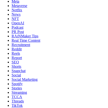
Meta
Metaverse
Netflix
News
NFT
OpenAI
Podcast
PR Post
RAiNMaker Tips
Real Time Content
Recruitment
Reddit
Reels
Report
SEO
Shorts
Snapchat
Social
Social Marketing
Spotify
Stories
Streaming
TCCA
Threads
TikTok