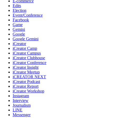
E-commerce
Edits
Election
Event/Conference
Facebook
Game
Gemini
Google
Google Gemini
iCreator
iCreator Camp
iCreator Campus
iCreator Clubhouse
iCreator Conference
iCreator Insight
iCreator Meetup
iCREATOR NEXT
iCreator Podcast
iCreator Report
iCreator Workshop
Instagram
Interview
Journalism
LINE
Messenger