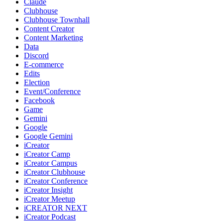
Claude
Clubhouse
Clubhouse Townhall
Content Creator
Content Marketing
Data
Discord
E-commerce
Edits
Election
Event/Conference
Facebook
Game
Gemini
Google
Google Gemini
iCreator
iCreator Camp
iCreator Campus
iCreator Clubhouse
iCreator Conference
iCreator Insight
iCreator Meetup
iCREATOR NEXT
iCreator Podcast