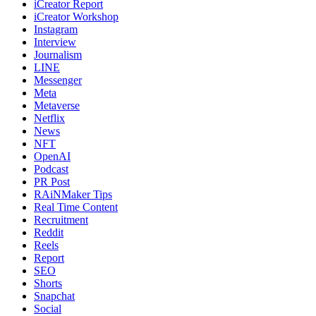
iCreator Report
iCreator Workshop
Instagram
Interview
Journalism
LINE
Messenger
Meta
Metaverse
Netflix
News
NFT
OpenAI
Podcast
PR Post
RAiNMaker Tips
Real Time Content
Recruitment
Reddit
Reels
Report
SEO
Shorts
Snapchat
Social