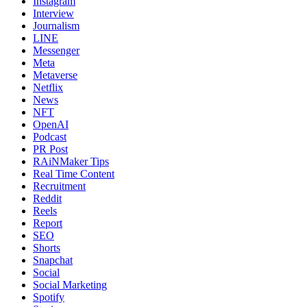
Instagram
Interview
Journalism
LINE
Messenger
Meta
Metaverse
Netflix
News
NFT
OpenAI
Podcast
PR Post
RAiNMaker Tips
Real Time Content
Recruitment
Reddit
Reels
Report
SEO
Shorts
Snapchat
Social
Social Marketing
Spotify