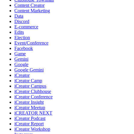
Content Creator
Content Marketing
Data
Discord
E-commerce
Edits
Election
Event/Conference
Facebook
Game
Gemini
Google
Google Gemini
iCreator
iCreator Camp
iCreator Campus
iCreator Clubhouse
iCreator Conference
iCreator Insight
iCreator Meetup
iCREATOR NEXT
iCreator Podcast
iCreator Report
iCreator Workshop