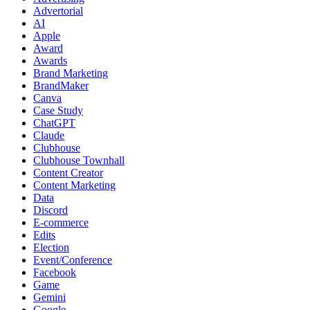
Advertorial
AI
Apple
Award
Awards
Brand Marketing
BrandMaker
Canva
Case Study
ChatGPT
Claude
Clubhouse
Clubhouse Townhall
Content Creator
Content Marketing
Data
Discord
E-commerce
Edits
Election
Event/Conference
Facebook
Game
Gemini
Google