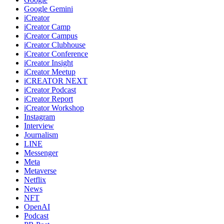
Google Gemini
iCreator
iCreator Camp
iCreator Campus
iCreator Clubhouse
iCreator Conference
iCreator Insight
iCreator Meetup
iCREATOR NEXT
iCreator Podcast
iCreator Report
iCreator Workshop
Instagram
Interview
Journalism
LINE
Messenger
Meta
Metaverse
Netflix
News
NFT
OpenAI
Podcast