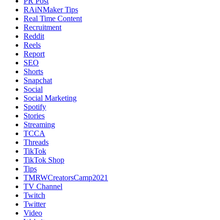
PR Post
RAiNMaker Tips
Real Time Content
Recruitment
Reddit
Reels
Report
SEO
Shorts
Snapchat
Social
Social Marketing
Spotify
Stories
Streaming
TCCA
Threads
TikTok
TikTok Shop
Tips
TMRWCreatorsCamp2021
TV Channel
Twitch
Twitter
Video