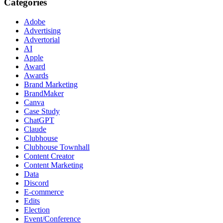
Categories
Adobe
Advertising
Advertorial
AI
Apple
Award
Awards
Brand Marketing
BrandMaker
Canva
Case Study
ChatGPT
Claude
Clubhouse
Clubhouse Townhall
Content Creator
Content Marketing
Data
Discord
E-commerce
Edits
Election
Event/Conference