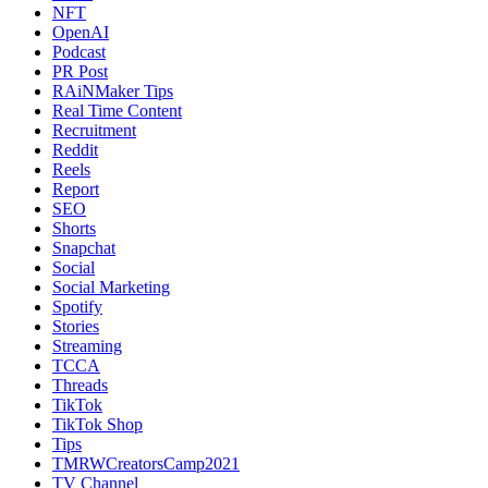
NFT
OpenAI
Podcast
PR Post
RAiNMaker Tips
Real Time Content
Recruitment
Reddit
Reels
Report
SEO
Shorts
Snapchat
Social
Social Marketing
Spotify
Stories
Streaming
TCCA
Threads
TikTok
TikTok Shop
Tips
TMRWCreatorsCamp2021
TV Channel