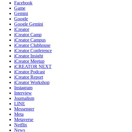
Facebook
Game
Gemini
Google
Google Gemini
iCreator
iCreator Camp
iCreator Campus
iCreator Clubhouse
iCreator Conference
iCreator Insight
iCreator Meetup
iCREATOR NEXT
iCreator Podcast
iCreator Report
iCreator Workshop
Instagram
Interview
Journalism
LINE
Messenger
Meta
Metaverse
Netflix
News