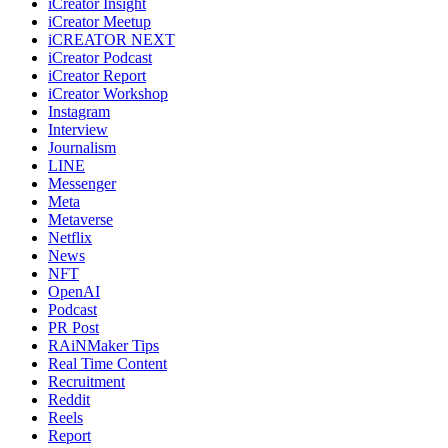
iCreator Insight
iCreator Meetup
iCREATOR NEXT
iCreator Podcast
iCreator Report
iCreator Workshop
Instagram
Interview
Journalism
LINE
Messenger
Meta
Metaverse
Netflix
News
NFT
OpenAI
Podcast
PR Post
RAiNMaker Tips
Real Time Content
Recruitment
Reddit
Reels
Report