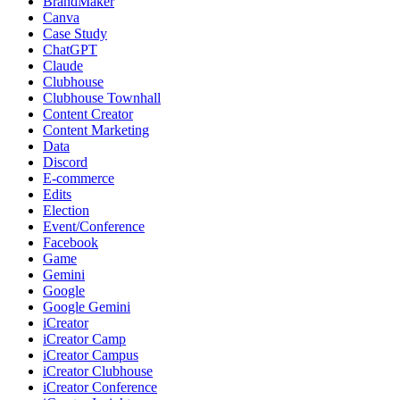
BrandMaker
Canva
Case Study
ChatGPT
Claude
Clubhouse
Clubhouse Townhall
Content Creator
Content Marketing
Data
Discord
E-commerce
Edits
Election
Event/Conference
Facebook
Game
Gemini
Google
Google Gemini
iCreator
iCreator Camp
iCreator Campus
iCreator Clubhouse
iCreator Conference