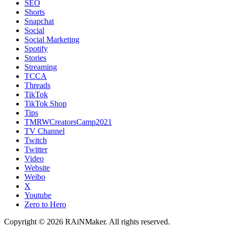
SEO
Shorts
Snapchat
Social
Social Marketing
Spotify
Stories
Streaming
TCCA
Threads
TikTok
TikTok Shop
Tips
TMRWCreatorsCamp2021
TV Channel
Twitch
Twitter
Video
Website
Weibo
X
Youtube
Zero to Hero
Copyright © 2026 RAiNMaker. All rights reserved.