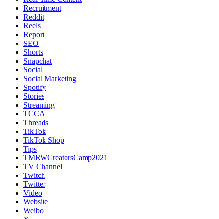
Recruitment
Reddit
Reels
Report
SEO
Shorts
Snapchat
Social
Social Marketing
Spotify
Stories
Streaming
TCCA
Threads
TikTok
TikTok Shop
Tips
TMRWCreatorsCamp2021
TV Channel
Twitch
Twitter
Video
Website
Weibo