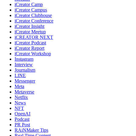
iCreator Camp
iCreator Campus
iCreator Clubhouse
iCreator Conference
iCreator Insight
iCreator Meetup
iCREATOR NEXT
iCreator Podcast
iCreator Report
iCreator Workshop
Instagram
Interview
Journalism
LINE
Messenger
Meta
Metaverse
Netflix
News
NFT
OpenAI
Podcast
PR Post
RAiNMaker Tips
Real Time Content