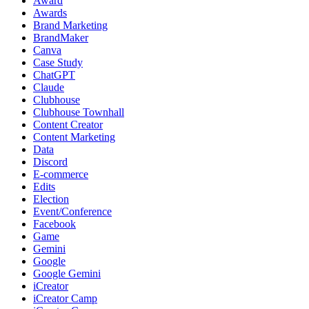
Award
Awards
Brand Marketing
BrandMaker
Canva
Case Study
ChatGPT
Claude
Clubhouse
Clubhouse Townhall
Content Creator
Content Marketing
Data
Discord
E-commerce
Edits
Election
Event/Conference
Facebook
Game
Gemini
Google
Google Gemini
iCreator
iCreator Camp