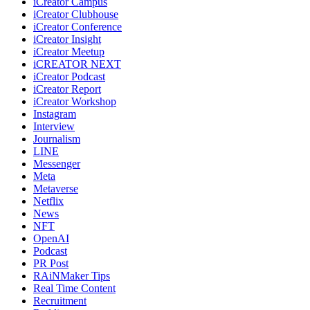
iCreator Campus
iCreator Clubhouse
iCreator Conference
iCreator Insight
iCreator Meetup
iCREATOR NEXT
iCreator Podcast
iCreator Report
iCreator Workshop
Instagram
Interview
Journalism
LINE
Messenger
Meta
Metaverse
Netflix
News
NFT
OpenAI
Podcast
PR Post
RAiNMaker Tips
Real Time Content
Recruitment